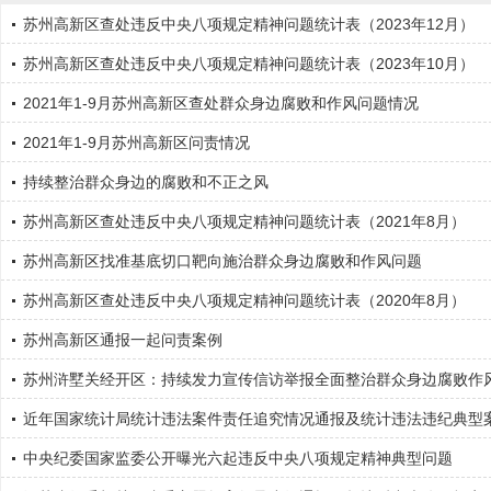
苏州高新区查处违反中央八项规定精神问题统计表（2023年12月）
苏州高新区查处违反中央八项规定精神问题统计表（2023年10月）
2021年1-9月苏州高新区查处群众身边腐败和作风问题情况
2021年1-9月苏州高新区问责情况
持续整治群众身边的腐败和不正之风
苏州高新区查处违反中央八项规定精神问题统计表（2021年8月）
苏州高新区找准基底切口靶向施治群众身边腐败和作风问题
苏州高新区查处违反中央八项规定精神问题统计表（2020年8月）
苏州高新区通报一起问责案例
苏州浒墅关经开区：持续发力宣传信访举报全面整治群众身边腐败作
近年国家统计局统计违法案件责任追究情况通报及统计违法违纪典型
中央纪委国家监委公开曝光六起违反中央八项规定精神典型问题