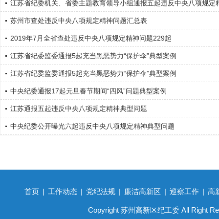
江苏省纪委机关、省委主题教育领导小组通报五起违反中央八项规定
苏州市查处违反中央八项规定精神问题汇总表
2019年7月全省查处违反中央八项规定精神问题229起
江苏省纪委监委通报5起充当黑恶势力“保护伞”典型案例
江苏省纪委监委通报5起充当黑恶势力“保护伞”典型案例
中央纪委通报17起元旦春节期间“四风”问题典型案例
江苏通报五起违反中央八项规定精神典型问题
中央纪委公开曝光六起违反中央八项规定精神典型问题
首页
|
工作动态
|
党纪法规
|
廉洁高新区
|
巡察工作
|
高
Copyright 苏州高新区纪工委 All Right Re